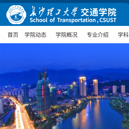
首页
学院动态
学院概况
专业介绍
学科
学院新闻
学院简介
道路桥梁与渡
学科
河工程（创新
通知公告
院史沿革
学科
班）
教学动态
学院领导
科学
道路桥梁与渡
河工程
科研动态
机构设置
实验
交通运输
媒体交院
院徽介绍
交通工程
物流工程
工程管理