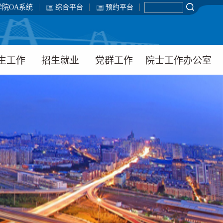
学院OA系统
综合平台
预约平台
生工作
招生就业
党群工作
院士工作办公室
工团队
招生工作
组织机构
工在线
就业服务
党建动态
生党建
工会动态
题教育
常管理
学工作
理健康教育