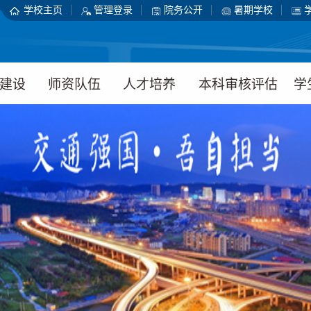
学校主页
管理登录
院务公开
暑期学校
建设
师资队伍
人才培养
本科审核评估
学
介绍
师资概况
本科生教育
工作动态
学
平台
教师名录
研究生教育
通知公告
学
研究
硕博导师
实验教学中心
组织机构
学
设备
博士后科研流
学校动态
主
动站
典型案例
日
教师发展中心
资料下载
团
人才招聘
心