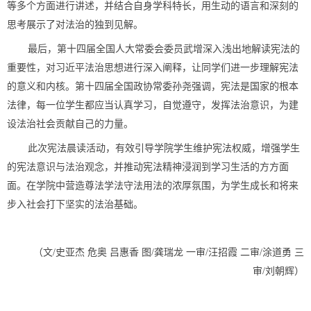
等多个
方面进行讲述
，
并
结合自身学科特长，用生动的语言和深刻的
思考展示了对法治的独到见解。
最后，第十四届全国人大常委会委员
武增深入浅出地解读宪法的
重要性，对习近平法治思想进行深入阐释，
让同学们进一步
理解宪法
的意义和内
核。第十四届全国政协常委
孙尧
强调，
宪法是国家的根本
法律，每一位学生都应当认真学习，自觉遵守，发挥法治意识，为建
设法治社会贡献自己的力量。
此
次宪法晨读活动
，有效引导学院学生维护宪法权威，增强学生
的宪法意识与
法治观念
，并
推动宪法精神浸润到
学习
生活的方方面
面
。
在
学院中
营造尊法学法守法用法的浓厚氛围
，
为学生成长和
将来
步入
社会打下坚实的法治基础。
（文
/史亚杰 危奥 吕惠香 图/
龚瑞龙
一审/汪招霞 二审/涂道勇 三
审/刘朝辉
）