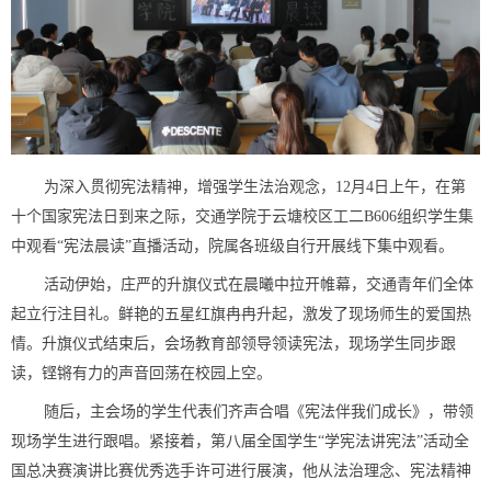
为深入贯彻宪法精神，
增强
学生法治观念，
12月4日上午，
在
第
十个国家宪法日
到来之际，
交通学院于云塘校区工二
B606
组织学生集
中观看
“宪法晨读”直播活动
，院属各班级自行开展线下集中观看
。
活动伊始，庄严的升旗仪式在晨曦中拉开帷幕，
交通青年们全体
起立行注目礼
。鲜艳的五星红旗冉冉升起，激发了
现场
师生的爱国热
情。
升旗仪式结束后
，
会场
教育部
领导
领读宪法
，
现场学生
同步
跟
读
，
铿锵有力的声音
回
荡在
校园上空。
随后，
主会场的学生代表们齐声合唱《宪法伴我们成长》，带领
现场
学生进行跟唱。
紧
接着，第八届全国学生
“学宪法讲宪法”活动全
国总决赛演讲比赛优秀选手许可进行展演，
他从
法治理念、宪法精神