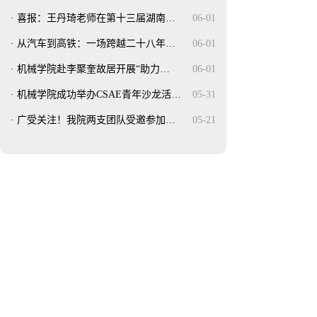
·
喜报：王丹琦老师在第十三届湖南…
06-01
·
从汽车到高铁：一场跨越二十八年…
06-01
·
机械学院赴李聚奎故居开展“助力…
06-01
·
机械学院成功举办CSAE青年沙龙活…
05-31
·
广受关注！我院两支团队受邀参加…
05-21