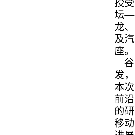
授受
坛—
龙
、
及汽
座。
谷
发，
本次
前沿
的研
移动