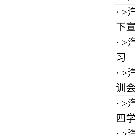
· 
下
· 
习
· 
训
· 
四
· 