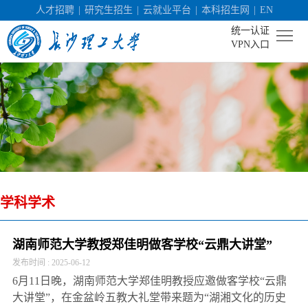
人才招聘
|
研究生招生
|
云就业平台
|
本科招生网
|
EN
统一认证
VPN入口
首
页
学
校
机
概
构
人
况
学科学术
设
才
社
置
培
会
科
湖南师范大学教授郑佳明做客学校“云鼎大讲堂”
发布时间 : 2025-06-12
养
服
学
校
6月11日晚，湖南师范大学郑佳明教授应邀做客学校“云鼎
务
研
园
大讲堂”，在金盆岭五教大礼堂带来题为“湖湘文化的历史
招