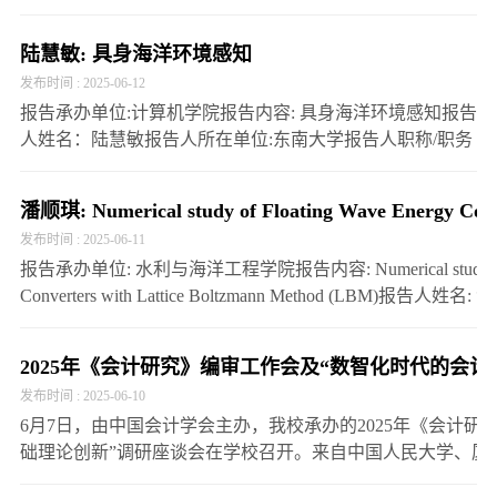
脉络与人文精神”的精彩讲座。近千名师生齐聚一堂，共同
究
文
生
长
领略湖湘文化的博大精深与独特魅力。郑佳明以…
陆慧敏: 具身海洋环境感知
化
就
理
发布时间 : 2025-06-12
报告承办单位:计算机学院报告内容: 具身海洋环境感知报告
业
新
人姓名：陆慧敏报告人所在单位:东南大学报告人职称/职务
及学术头衔:教授报告时间:2025年6月22日上午8点40分报告
闻
地点: 金盆岭校区9教2-4报告人简介：陆慧敏…
潘顺琪: Numerical study of Floating Wave Energy Conv
发布时间 : 2025-06-11
报告承办单位: 水利与海洋工程学院报告内容: Numerical study of Flo
Converters with Lattice Boltzmann Method (LBM)
学报告人职称/职务及学术头衔:…
2025年《会计研究》编审工作会及“数智化时代的会
发布时间 : 2025-06-10
6月7日，由中国会计学会主办，我校承办的2025年《会计研
础理论创新”调研座谈会在学校召开。来自中国人民大学、厦
财经大学、北京工商大学…