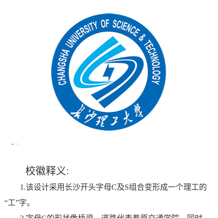
究
文
生
长
化
就
理
业
新
闻
校徽释义:
1.
该设计采用长沙开头字母C及S组合变形成一个理工的
“工”字。