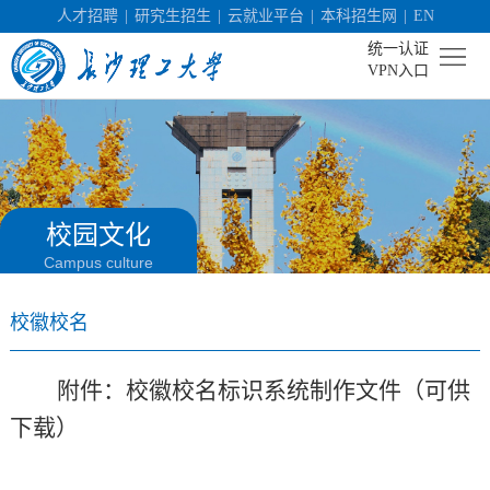
人才招聘
|
研究生招生
|
云就业平台
|
本科招生网
|
EN
统一认证
VPN入口
首
页
学
校
机
校园文化
Campus culture
概
构
人
况
设
校徽校名
才
社
置
培
会
科
附件：校徽校名标识系统制作文件（可供
养
服
学
校
下载）
务
研
园
招