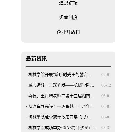
通识讲坛
规章制度
企业开放日
最新资讯
·
机械学院开展“聆听时光里的誓言…
07-01
·
轴心运转，三球齐发——机械学院…
06-12
·
喜报：王丹琦老师在第十三届湖南…
06-01
·
从汽车到高铁：一场跨越二十八年…
06-01
·
机械学院赴李聚奎故居开展“助力…
06-01
·
机械学院成功举办CSAE青年沙龙活…
05-31