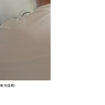
 审/刘亚辉）