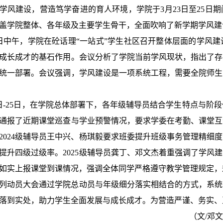
学风建设，营造笃学奋进的育人环境，学院于
3月23日至25
盖学院整体、各年级及主要学生骨干，全面吹响了新学期学风建
5日中午，学院在砼话理“一站式”学生社区召开整体层面的学风
成长成才的基石作用。会议分析了学院当前学风现状，指出了存
统一部署。会议强调，学风建设是一项系统工程，需要全院师生
3日-25日，在学院总体部署下，各年级辅导员结合学生特点与阶
通报了近期课堂巡查与学业预警情况，要求学委在考勤、课堂互
2024级辅导员王中兴、杨琪毅要求班委提升班级事务管理精细
提升四级过级率。2025级辅导员龚丁、邓文杰着重强调了学风
如实上报课堂到课情况，强调全体同学严格遵守教学管理规定，
列动员大会通过学院总动员与年级细分落实相结合的方式，系统
落到实处，助力学生全面发展与成长成才。为营造严谨、务实、
（文
/邓