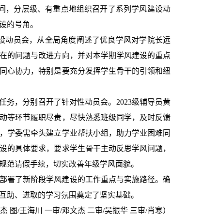
日期间，分层级、有重点地组织召开了系列学风建设动
设的号角。
建设动员会，从全局角度阐述了优良学风对学院长远
在的问题与改进方向，并对本学期学风建设的重点
同心协力，特别是要充分发挥学生骨干的引领和纽
段任务，分别召开了针对性动员会。2023级辅导员黄
动等环节履职尽责，尽快熟悉班级同学，及时反馈
度，学委需牵头建立学业帮扶小组，助力学业困难同
建设的具体要求，要求学生骨干主动反思学风问题，
规范请假手续，切实改善年级学风面貌。
部署了新阶段学风建设的工作重点与实施路径。确
互助、进取的学习氛围奠定了坚实基础。
文杰 图/王海川 一审/邓文杰 二审/吴振华 三审/肖寒）