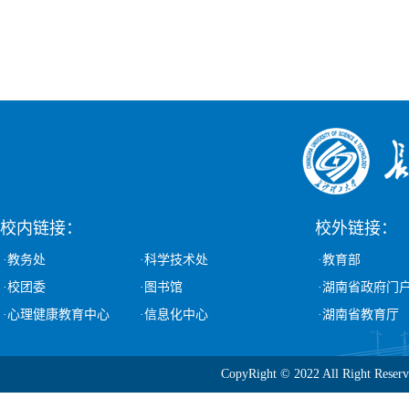
校内链接：
校外链接：
·教务处
·科学技术处
·教育部
·校团委
·图书馆
·湖南省政府门
·心理健康教育中心
·信息化中心
·湖南省教育厅
CopyRight © 2022 All Ri