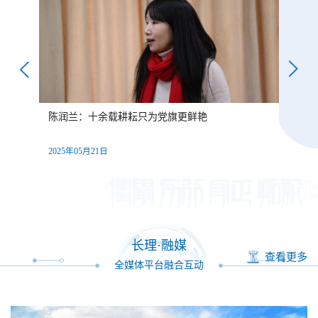
与电
陈润兰：十余载耕耘只为党旗更鲜艳
刘
2025年05月21日
20
长理·融媒
查看更多
全媒体平台融合互动