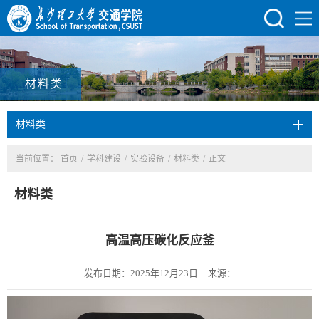
材料类
材料类
当前位置：
首页
/
学科建设
/
实验设备
/
材料类
/
正文
材料类
高温高压碳化反应釜
发布日期：2025年12月23日
来源：