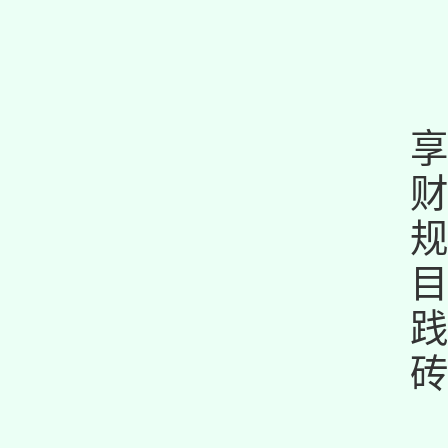
享
财
规
目
践
砖