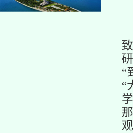
致
研
“
“
学
那
观