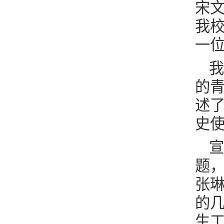
宋
我
一
我
的
述
史
宣
题
张
的
生