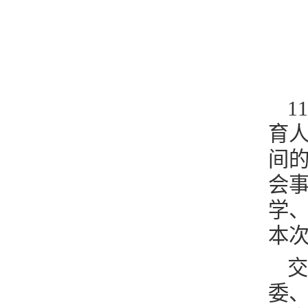
1
育
间
会
学
本
交
委