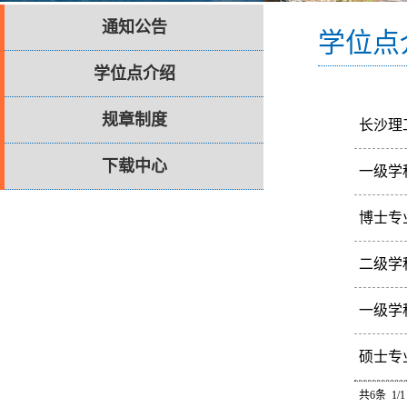
通知公告
学位点
学位点介绍
规章制度
长沙理
6专业
下载中心
一级学
一级学
博士专
木工程2
二级学
序号学
一级学
交通运
序号学
硕士专
院3管
共6条 1/