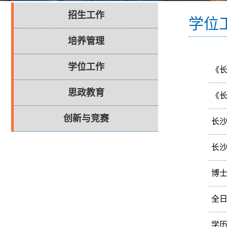
招生工作
学位
培养管理
学位工作
《
关
思政教育
《长
关
创新与竞赛
长
长沙
长
博
博
全
全
学