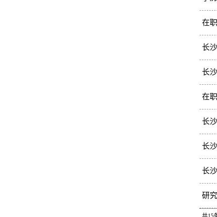
学
在
在
长
​详
长
点
在
0
长
具
长
具
长
具
研
具
共15条