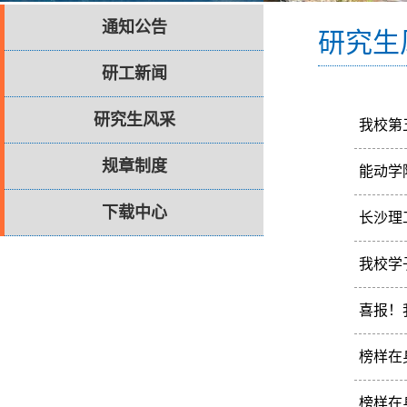
通知公告
研究生
研工新闻
研究生风采
我校第
谱青春
规章制度
能动学
管副院
为传播
下载中心
长沙理
研究生
6月2
我校学
学工部
近日，
喜报！
者之一
202
榜样在身
学隆重
焦浩源
榜样在