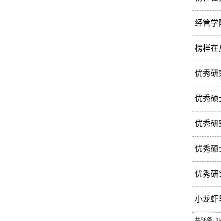
（CS
温石刚
经管学
研创新
202
榜样在
的影响
邹武，
优秀研
作者3
伍悠，
优秀硕
团队三
曹德，
优秀研
转载，
张波，
优秀硕
基复合
崔永林
优秀研
主持一
刘鑫，
小龙虾
员助理
​小龙
共58条 1/