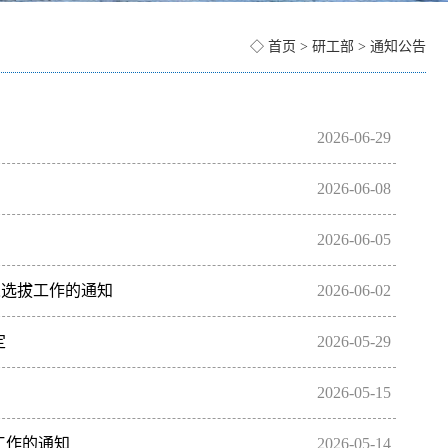
◇
首页
>
研工部
>
通知公告
2026-06-29
安全稳定和研究生人身财产安全，现将有关事项和要求通知如
2026-06-08
患排查各学院应在学期…
的重要作用，进一步提升我校研究生专业素养与创新实践能
2026-06-05
培养学院精心组织和广大…
，经学生自荐、学院推荐、资格初审及现场面试综合评审，共评
人选拔工作的通知
2026-06-02
件。附件：长沙理工大…
的若干意见》和《湖南省学联学生会组织改革实施方案》要
定
2026-05-29
干部队伍建设，深化校…
院研究生会主席评选工作的通知》，经学院推荐、资格审查、答辩
2026-05-15
会等10个学院“优…
学院遴选、研究生院初审及专家评审，共评选出优秀创新成果
工作的通知
2026-05-14