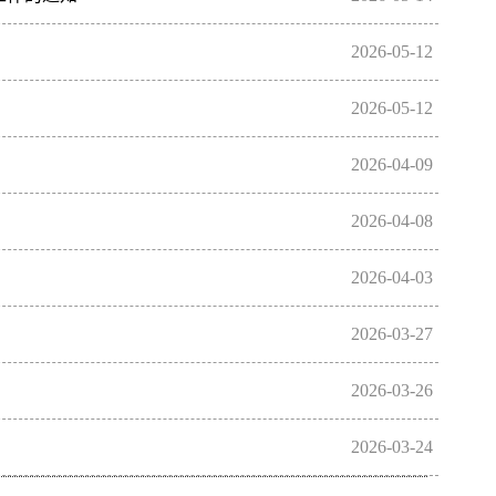
届研究生创新成果展入…
经验，调动各学院研究生会工作积极性，促进学院之间的沟通
2026-05-12
优秀院研究生会、十佳院…
》部署要求，紧扣“十五五”规划开局与教育强国建设三年行动计
2026-05-12
重要作用，进一步提…
究生志愿支教队，选拔优秀研究生前往学校乡村振兴驻村帮扶点
2026-04-09
将有关事项通知如下：…
的通知》要求，经各培养学院自主申报、研究生院审核评审，
2026-04-08
中立项资助12项，立…
据共青团长沙理工大学委员会《关于开展长沙理工大学2025-
2026-04-03
究生院于3月下旬启…
创业优秀毕业生”中择优推荐参评湖南省2026届优秀毕业生和创新
2026-03-27
南省教育厅关于…
通知》要求，经各培养学院自主申报、研究生院审核，最终确
2026-03-26
件）。请各培养学院按…
激励广大团组织和团员、团干部在科技创新、乡村振兴、绿色
2026-03-24
工大学委员会《关于开…
通知》要求，经各培养学院自主申报、研究生院组织评审，最