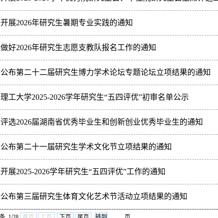
5项。现将入围项目名单予以公布，详情见附件。附件：长沙理工大学第三
培养学院：为推动我校研究生会工作蓬勃开展，总结各学院研究生会工作
开展2026年研究生暑期专业实践的通知
交流，展示各学院研究生会学年工作成果，现决定开展2025—2026学年
培养学院：为深入贯彻落实《教育强国建设规划纲要（2024—2035年）
做好2026年研究生志愿支教队报名工作的通知
关键安排，充分发挥高校培养拔尖创新人才、服务国家战略与区域发展的
培养学院：根据湖南省教育厅有关文件精神，我校2026年拟继续组建研
于公布第二十二届研究生博力学术论坛专题论坛立项结果的通知
展志愿支教和服务乡村振兴相关工作。为做好支教队员报名选拔工作，现
培养学院：根据《关于举办长沙理工大学第二十二届研究生博力学术论坛
理工大学2025-2026学年研究生“五四评优”初审名单公示
终确定长沙理工大学第二十二届研究生博力学术论坛专题论坛立项13项（其
培养学院：为进一步加强团员队伍先进性，发挥先进典型示范引领作用，根
评选2026届湖南省优秀毕业生和创新创业优秀毕业生的通知
026学年“五四评优”工作的通知》（长理工大团字〔2026〕4号）要求，研
培养学院：根据上级文件精神，决定在2026届校级“优秀毕业生”和“创新
于公布第二十一届研究生学术文化节立项结果的通知
业优秀毕业生，现就评选工作有关事项通知如下：一、评选安排根据《湖
培养学院：根据《关于举办长沙理工大学第二十一届研究生学术文化节的
开展2025-2026学年研究生“五四评优”工作的通知
长沙理工大学第二十一届研究生学术文化节校级立项资助13项（名单见附
培养学院：为进一步加强团员队伍先进性，发挥先进典型示范引领作用，
于公布第三届研究生体育文化艺术节活动立项结果的通知
展、社会服务、卫国戍边、文化传承等领域勇当先锋，根据共青团长沙理
培养学院：根据《关于举办长沙理工大学第三届研究生体育文化艺术节的
条 1/28
首页
上页
下页
尾页
页