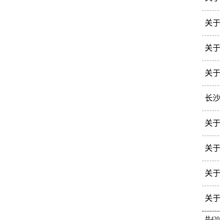
6
各
关于
与
各
关于
划
各
关
开
各
长沙
最
各
关于
2
各
关
创
各
关于
定
各
关
发
各
共420