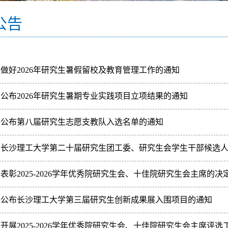
公告
做好2026年研究生暑假留校及教育管理工作的通知
培养学院：为切实做好本学期研究生暑假留校及教育管理工作，确保校园
公布2026年研究生暑期专业实践项目立项结果的通知
，请各学院高度重视，认真贯彻执行。一、扎实开展离校前安全教育和隐
培养学院：为充分发挥高校培养拔尖创新人才、服务国家战略与区域发展
于公布第八届研究生志愿支教队入选名单的通知
，研究生院于今年5月开展了2026年研究生暑期专业实践申报工作。在各
培养学院：根据《关于做好2026年研究生志愿支教队报名工作的通知》
于长沙理工大学第二十届研究生团工委、研究生会学生干部候选
出第八届研究生志愿支教队成员5名。现将入选名单予以公布，详情见附
培养学院：为深入贯彻落实《关于推动高校学生会（研究生会）深化改革
表彰2025-2026学年优秀院研究生会、十佳院研究生会主席的决
，切实加强我校研究生团工委、研究生会（以下简称“研究生团学组织”）
学院研究生会：根据《关于开展2025-2026学年优秀院研究生会、十佳
于公布长沙理工大学第三届研究生创新成果展入围项目的通知
审，并报请研究生院（研工部）同意，决定授予土木与环境工程学院研究生
培养学院：根据《长沙理工大学第三届研究生创新成果展工作方案》，经
开展2025-2026学年优秀院研究生会、十佳院研究生会主席评选