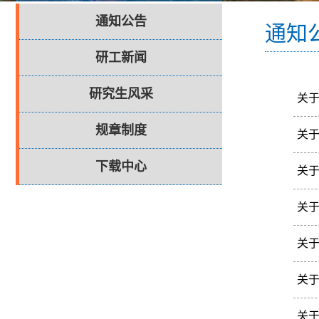
通知公告
通知
研工新闻
研究生风采
关于
各
规章制度
关于
下
各
下载中心
关
力
各
关
选
各
关于
求
各
关
评
各
关于