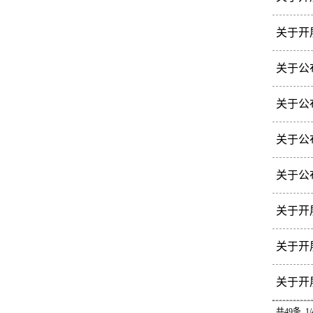
要求，
各研究
关于开
生导师
各研究
关于公
号，附
校属各
关于公
复审、
校属各
关于公
核，同
校属各
关于公
审、学
各相关
关于开
核，同
各博士
关于开
将开展
各研究
关于开
求，为
各研究
共49条 1/