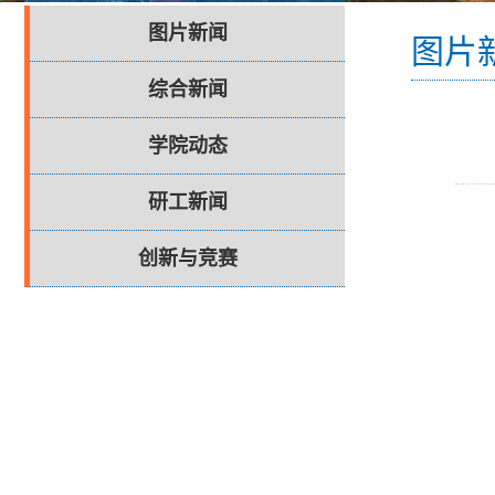
图片新闻
图片
综合新闻
学院动态
研工新闻
创新与竞赛