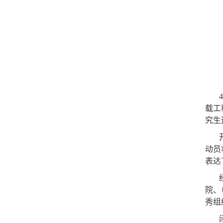
载工
究生
动员
表达
院、
秀组