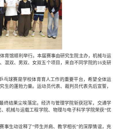
校区体育馆顺利举行。本届赛事由研究生院主办，机械与运
、混双、男双、女双五个项目，来自不同学院的16支研
”乒乓球赛是学校体育育人工作的重要平台，希望全体运
究生的蓬勃力量。运动员代表、裁判员代表先后宣誓，
最终结果尘埃落定。经济与管理学院斩获冠军，交通学
院、
机械与运载工程学院、
物理与电子科学学院荣获“优
赛事生动诠释了“师生并肩、教学相长”的深厚情谊，充