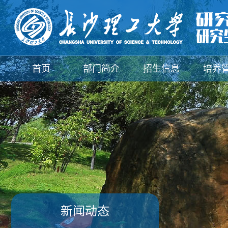
首页
部门简介
招生信息
培养
新闻动态
新闻动态