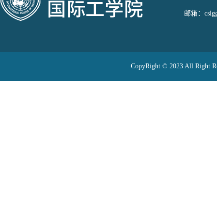
邮箱：cslggj
CopyRight © 2023 All 