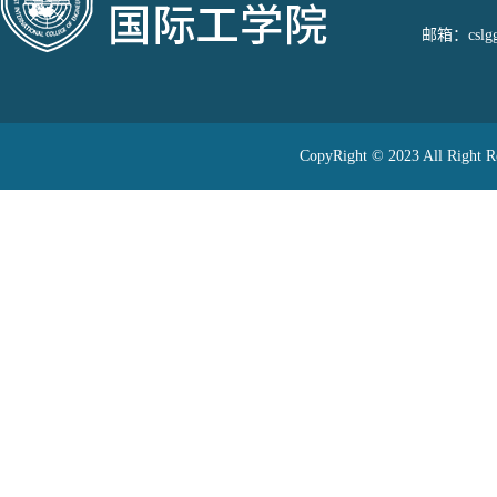
邮箱：cslggj
CopyRight © 2023 All 