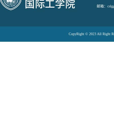
邮箱：cslggj
CopyRight © 2023 All 