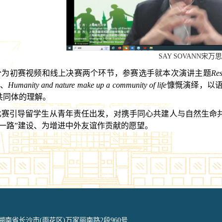
SAY SOVANN宋万思
分为初赛视频和线上决赛两个环节，参赛选手就本次演讲主题
Res
、
Humanity and nature make up a community of life
慷慨演绎，以
共同体的理解。
比赛引导留学生从青年责任出发，对携手同心共建人与自然生命
带一路”建设、为增进中外友谊作贡献的愿望。
湖南省长沙市(雨花区)万家丽南路2段960号