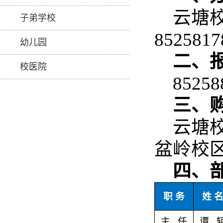
云塘
子弟学校
8525817
幼儿园
二、
校医院
85258
三、
云塘
盆岭校区
四、
职 务
姓 
主 任
谭 