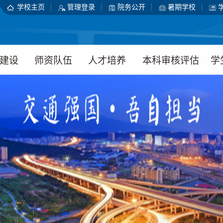
学校主页
管理登录
院务公开
暑期学校
建设
师资队伍
人才培养
本科审核评估
学
介绍
师资概况
本科生教育
工作动态
学
平台
教师名录
研究生教育
通知公告
学
研究
硕博导师
实验教学中心
组织机构
学
设备
博士后科研流
学校动态
主
动站
典型案例
日
教师发展中心
资料下载
团
人才招聘
心