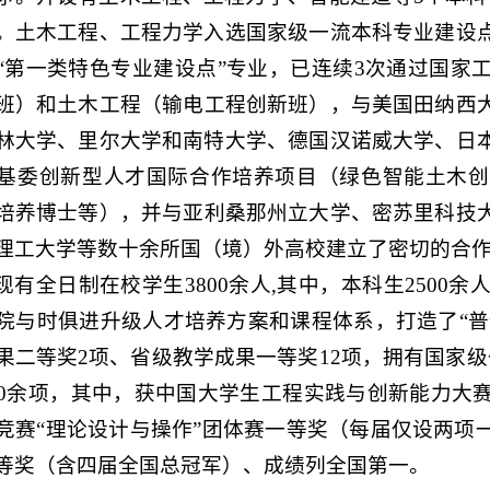
。土木工程、工程力学入选国家级一流本科专业建设
“第一类特色专业建设点”专业，已连续3次通过国家
班）
和土木工程（输电工程创新班）
，与美国田纳西
林大学
、里尔大学和南特大学、德国汉诺威大学、日
基委创新型人才国际合作培养项目（
绿色智能土木创
培养博士
等
）
，并与亚利桑那州立大学、密苏里科技
理工大学等数十余所国（境）外高校建立了密切的合
现有全日制在校学生38
00余人,其中，本科生2500
院与时俱进升级人才培养方案和课程体系，打造了“普
果二等奖2项、省级教学成果一等奖1
2
项，拥有国家级
00余项，其中，获中国大学生工程实践与创新能力大
竞赛“理论设计与操作”团体赛一等奖（每届仅设两项
等奖（含四届全国总冠军）、成绩列全国第一。