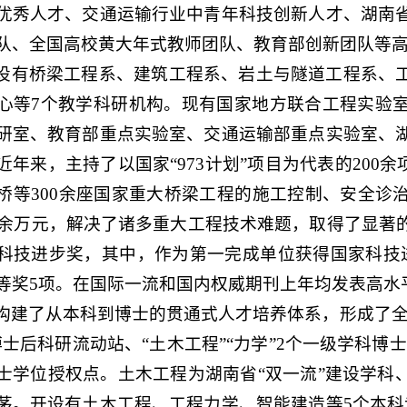
优秀人才、交通运输行业中青年科技创新人才、湖南
队、全国高校黄大年式教师团队、教育部创新团队等
设有桥梁工程系、建筑工程系、岩土与隧道工程系、
心等
7个教学科研机构。现有国家地方联合工程实验
研室、教育部重点实验室、交通运输部重点实验室、湖
近年来，主持了以国家“973计划”项目为代表的200
桥等300余座国家重大桥梁工程的施工控制、安全诊
00余万元，解决了诸多重大工程技术难题，取得了显著
科技进步奖，其中，作为第一完成单位获得国家科技
等奖5项。在国际一流和国内权威期刊上年均发表高水平
构建了从本科到博士的贯通式人才培养体系，形成了
博士后科研流动站、“土木工程”“力学”2个一级学科博
士学位授权点。土木工程为湖南省“双一流”建设学科
茅。开设有土木工程、工程力学、智能建造
等
5个本