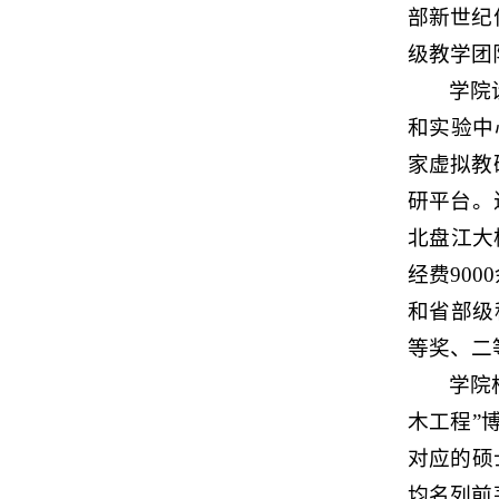
部新世纪
级教学团
学院
和实验中
家虚拟教
研平台。
北盘江大
经费90
和省部级
等奖、二
学院
木工程”
对应的硕
均名列前