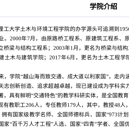
学院介绍
理工大学土木与环境工程学院的办学源头可追溯到
1
业。2000年7月，由原路桥工程系、原建筑工程系
立桥梁与结构工程系；2003年1月，更名为桥梁与结构
建土木与建筑学院；2017年6月，更名为土木工程学院
来，学院
“越山海而致交通、成大道以利家国”，走内
矢志创新创造、追求超越卓越，现已建设成为学科实
著
，具有
鲜明
“交通特色”
的教学科研实体
，
是全国教育
现有教职工
206
人，专任教师
1
79
人，其中，教授
48
人
。拥有国家级教学名师、全国师德标兵、国家
“973
国家“百千万人才工程”人选、国家“四青”学者、全国