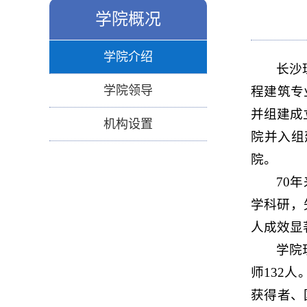
学院概况
学院介绍
长沙
学院领导
程建筑专
并组建成
机构设置
院并入组
院。
70
年
学
科
研，
人成效显
学院
师
132
人
获得者、