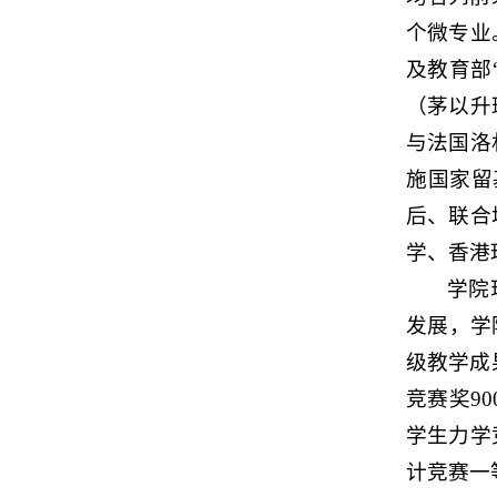
个微专业
及教育部
（茅以升
与法国洛
施国家留
后、联合
学、香港
学院
发展，学
级教学成
竞赛奖
9
学生力学
计竞赛一