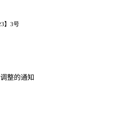
2
3
】
3
号
部调整的通知