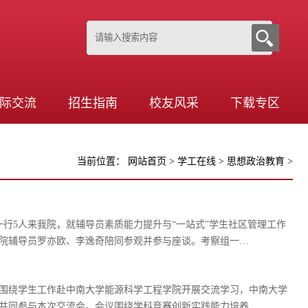
际交流
招生指南
校友风采
下载专区
当前位置：
网站首页
>
学工在线
>
思想政治教育
>
一行5人来我院，就辅导员素质能力提升与“一站式”学生社区管理工作
院辅导员罗亦欧、李逸奇陪同参观并参与座谈。考察组一…
队围绕学生工作赴中南大学能源科学工程学院开展交流学习，中南大学
共同参与本次交流会。会议围绕学科竞赛创新实践能力培养…