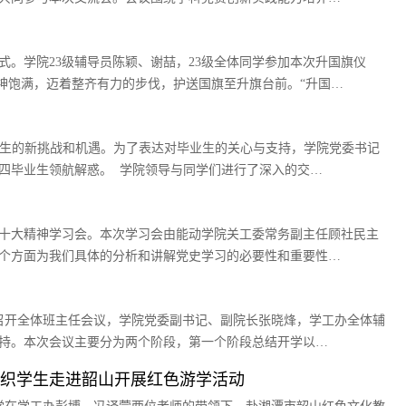
仪式。学院23级辅导员陈颖、谢喆，23级全体同学参加本次升国旗仪
精神饱满，迈着整齐有力的步伐，护送国旗至升旗台前。“升国…
人生的新挑战和机遇。为了表达对毕业生的关心与支持，学院党委书记
四毕业生领航解惑。 学院领导与同学们进行了深入的交…
的二十大精神学习会。本次学习会由能动学院关工委常务副主任顾社民主
两个方面为我们具体的分析和讲解党史学习的必要性和重要性…
组织召开全体班主任会议，学院党委副书记、副院长张晓烽，学工办全体辅
主持。本次会议主要分为两个阶段，第一个阶段总结开学以…
组织学生走进韶山开展红色游学活动