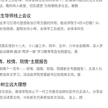
体同学在学工办彭博、冯译萱两位老师的带领下，赴湘潭市韶山红色文化教
动，瞻仰伟人故里，切实感受“为有牺牲多壮志，敢教…
究生导师线上会议
学习引领与思想政治引导方面的作用，能动学院于4月10日晚7:30，
长张晓烽，副院长孙小琴，全体学工办成员，全体本科生…
贯彻落实党的十八大、十八届三中、四中、五中、六中全会精神，深入学
议精神,推进“两学一做”学习教育常态化制度化，激…
情、校情、院情”主题报告
年到两个一百年——世情、国情、校情、院情新生专题报告”，主讲人为
员参加本次学习，活动由学院党委副书记张晓烽主持。报…
中树立远大理想
教育交流会，邀请学院关心下一代工作委员会顾社民作为主讲人，分享自
员冯译萱主持，30名新生代表参加本次活动。 会上，顾…