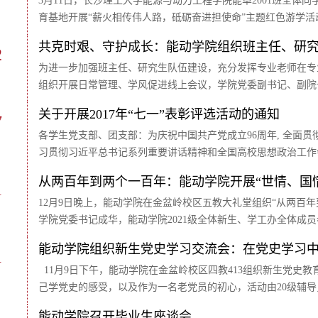
3月11日，长沙理工大学能源与动力工程学院能卓2001班全
育基地开展“薪火相传伟人路，砥砺奋进担使命”主题红色游学活
共克时艰、守护成长：能动学院组织班主任、研
2
为进一步加强班主任、研究生队伍建设，充分发挥专业老师在专业
组织开展日常管理、学风促进线上会议，学院党委副书记、副院
关于开展2017年“七一”表彰评选活动的通知
7
各学生党支部、团支部：为庆祝中国共产党成立96周年, 全面
习贯彻习近平总书记系列重要讲话精神和全国高校思想政治工作会
从两百年到两个一百年：能动学院开展“世情、国
1
12月9日晚上，能动学院在金盆岭校区五教大礼堂组织“从两百
学院党委书记成华，能动学院2021级全体新生、学工办全体成
能动学院组织新生党史学习交流会：在党史学习
1
11月9日下午，能动学院在金盆岭校区四教413组织新生党史
己学党史的感受，以及作为一名老党员的初心，活动由20级辅导
能动学院召开毕业生座谈会