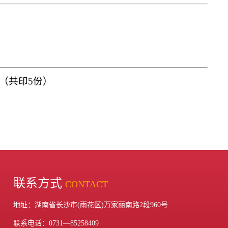
（共印
5
份）
联系方式
CONTACT
地址：湖南省长沙市(雨花区)万家丽南路2段960号
联系电话：0731—85258409