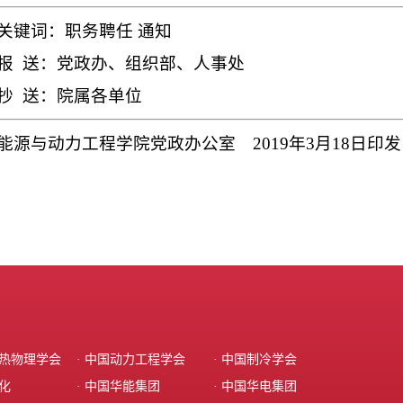
关键词：职务聘任 通知
报
送：党政办、组织部、人事处
抄
送：院属各单位
能源与动力工程学院党政办公室
2019
年
3
月
18
日印发
程热物理学会
· 中国动力工程学会
· 中国制冷学会
动化
· 中国华能集团‌
· ‌中国华电集团‌