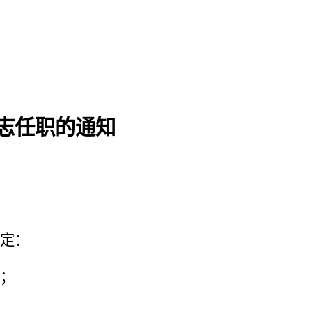
志任职的通知
定：
；