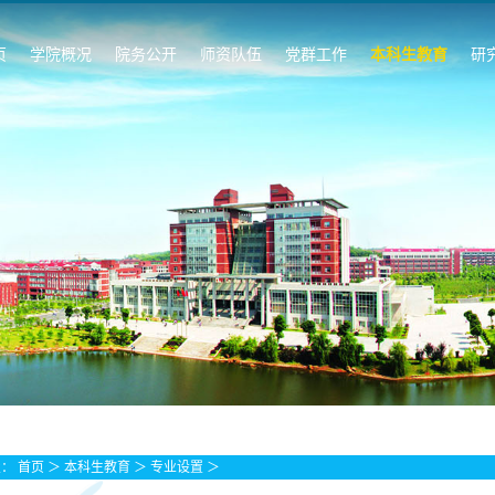
页
学院概况
院务公开
师资队伍
党群工作
本科生教育
研
置：
首页
＞
本科生教育
＞
专业设置
＞