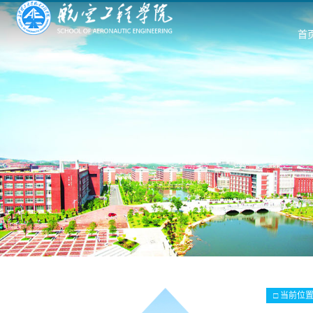
首
□ 当前位