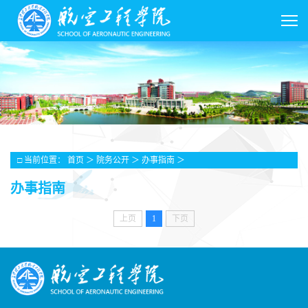
□ 当前位置：
首页
＞
院务公开
＞
办事指南
＞
办事指南
上页
1
下页