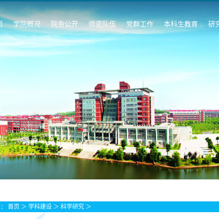
页
学院概况
院务公开
师资队伍
党群工作
本科生教育
研
置：
首页
＞
学科建设
＞
科学研究
＞