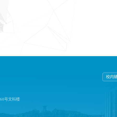
校内
60号文科楼