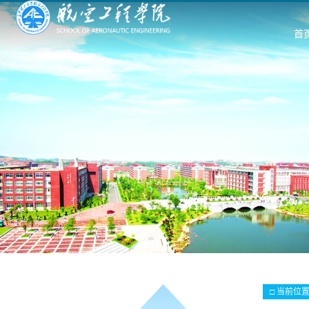
首
□ 当前位