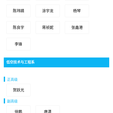
陈玮婧
涂宇龙
杨琴
陈良宇
蒋祯妮
张鑫港
李锋
低空技术与工程系
党支部书记：王家福，主任：徐鹏，副主任：杨堃
正高级
贺跃光
副高级
徐鹏
唐潇