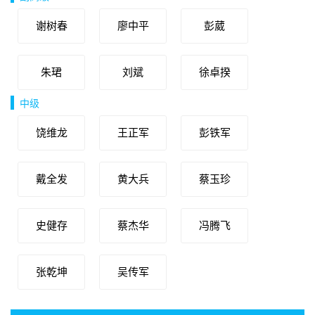
谢树春
廖中平
彭葳
朱珺
刘斌
徐卓揆
中级
饶维龙
王正军
彭铁军
戴全发
黄大兵
蔡玉珍
史健存
蔡杰华
冯腾飞
张乾坤
吴传军