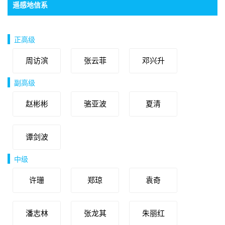
遥感地信系
党支部书记：谭剑波，主任：许珊，副主任：郑琼
正高级
周访滨
张云菲
邓兴升
副高级
赵彬彬
骆亚波
夏清
谭剑波
中级
许珊
郑琼
袁奇
潘志林
张龙其
朱丽红