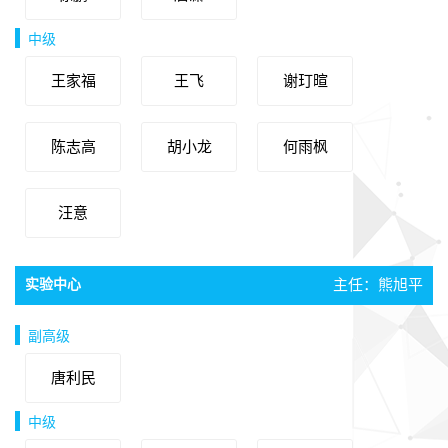
中级
王家福
王飞
谢玎暄
陈志高
胡小龙
何雨枫
汪意
实验中心
主任：熊旭平
副高级
唐利民
中级