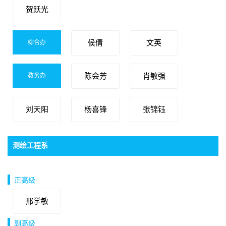
贺跃光
综合办
侯倩
文英
教务办
陈会芳
肖敏强
刘天阳
杨喜锋
张锦钰
测绘工程系
党支部书记：饶维龙，主任：刘斌，副主任：朱珺
正高级
邢学敏
副高级