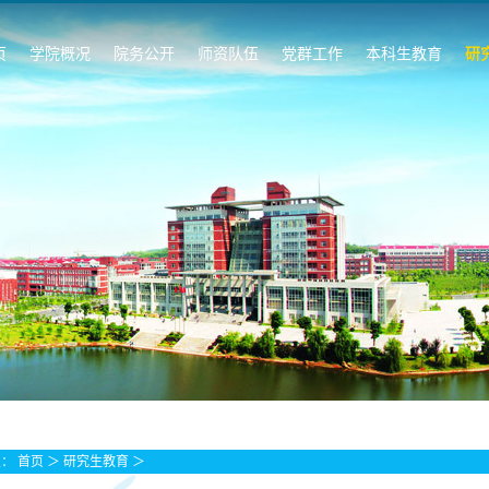
页
学院概况
院务公开
师资队伍
党群工作
本科生教育
研
置：
首页
＞
研究生教育
＞