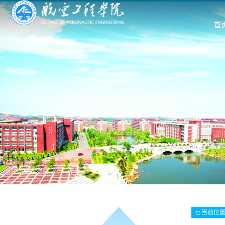
首
□ 当前位