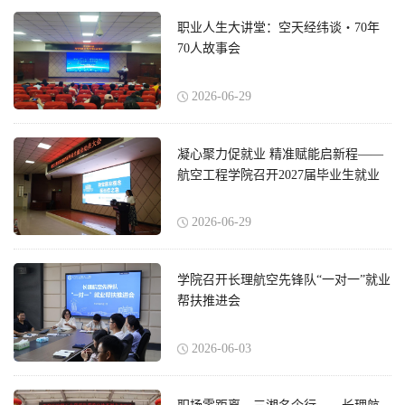
职业人生大讲堂：空天经纬谈・70年
70人故事会
2026-06-29
凝心聚力促就业 精准赋能启新程——
航空工程学院召开2027届毕业生就业
动员大会
2026-06-29
学院召开长理航空先锋队“一对一”就业
帮扶推进会
2026-06-03