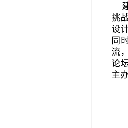
挑
设
同
流
论
主