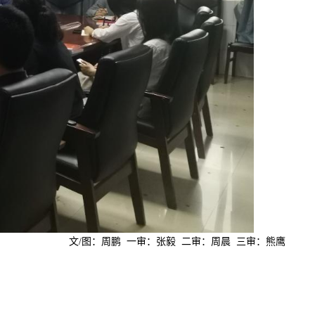
文/图：周鹏 一审：张毅 二审：周晨 三审：熊鹰