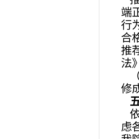
端
行
合
推
法
修
虑