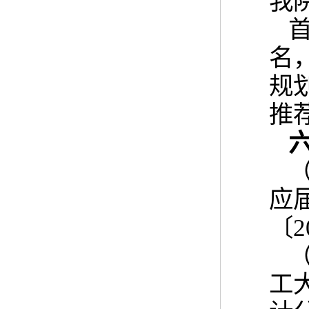
我
名
规
推
应
〔2
工