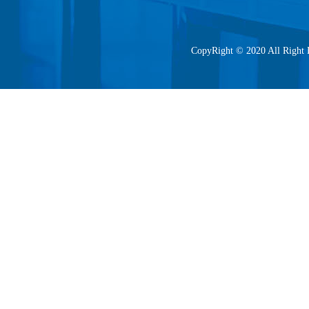
CopyRight © 2020 All