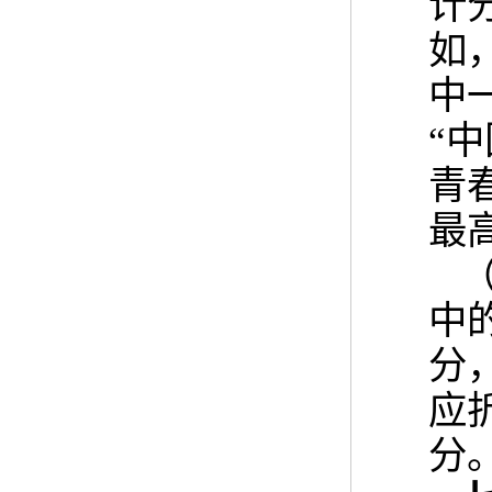
计
如
中
“
青
最
中
分
应
分