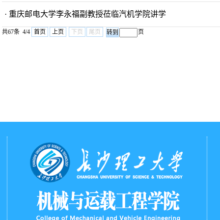
· 重庆邮电大学李永福副教授莅临汽机学院讲学
共67条 4/4
首页
上页
下页
尾页
页