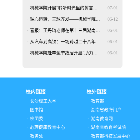
·
机械学院开展“聆听时光里的誓言…
07-01
·
轴心运转，三球齐发——机械学院…
06-12
·
喜报：王丹琦老师在第十三届湖南…
06-01
·
从汽车到高铁：一场跨越二十八年…
06-01
·
机械学院赴李聚奎故居开展“助力…
06-01
校内链接
校外链接
· 长沙理工大学
· 教育部
· 图书馆
· 湖南省政府门户
· 校团委
· 湖南教育网
· 心理健康教育中心
· 湖南省教育考试院
· 教务处
· 教育部科技发展中心