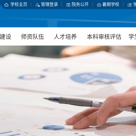
学校主页
管理登录
院务公开
暑期学校
建设
师资队伍
人才培养
本科审核评估
学
介绍
师资概况
本科生教育
工作动态
学
平台
教师名录
研究生教育
通知公告
学
研究
硕博导师
实验教学中心
组织机构
学
设备
博士后科研流
学校动态
主
动站
典型案例
日
教师发展中心
资料下载
团
人才招聘
心