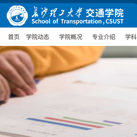
首页
学院动态
学院概况
专业介绍
学科
学院新闻
学院简介
道路桥梁与渡
学科
河工程（创新
通知公告
院史沿革
学科
班）
教学动态
学院领导
科学
道路桥梁与渡
河工程
科研动态
机构设置
实验
交通运输
媒体交院
院徽介绍
交通工程
物流工程
工程管理